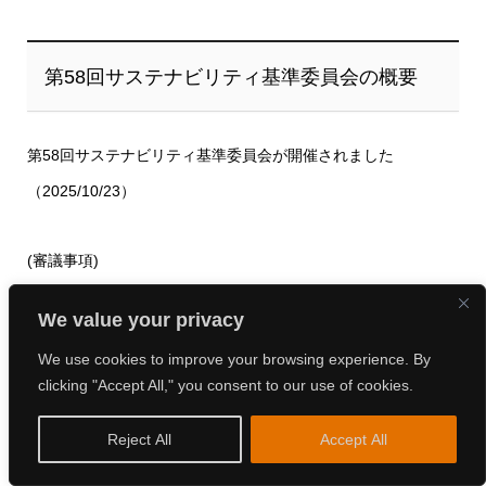
第58回サステナビリティ基準委員会の概要
第58回サステナビリティ基準委員会が開催されました
（2025/10/23）
(審議事項)
We value your privacy
サステナビリティ関連情報のアップデート 金融審議会「デ
We use cookies to improve your browsing experience. By
ィスクロージャーワーキング・グループ」における議論の
clicking "Accept All," you consent to our use of cookies.
報告
2025年9月サステナビリティ基準アドバイザリー・フォーラ
Reject All
Accept All
ム（SSAF）の報告