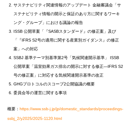
サステナビリティ関連情報のアップデート 金融審議会「サ
ステナビリティ情報の開示と保証のあり方に関するワーキ
ング・グループ」における議論の報告
ISSB 公開草案「『SASBスタンダード』の修正案」及び
「『IFRS S2号の適用に関する産業別ガイダンス』の修正
案」への対応
SSBJ 基準テーマ別基準第2号「気候関連開示基準」 ISSB
公開草案「温室効果ガス排出の開示に対する修正―IFRS S2
号の修正案」に対応する気候関連開示基準の改正
GHGプロトコルのスコープ2公開協議の概要
委員会等の運営に関する事項
概要：
https://www.ssb-j.jp/jp/domestic_standards/proceedings-
ssbj_2/y2025/2025-1120.html